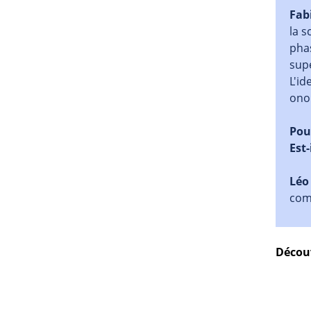
Fab
la s
pha
supe
L'id
onom
Pour
Est-
Léo
com
Découv