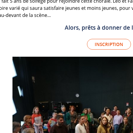
r fait 5 ans de solfège pour rejoindre cette chorale. Léo et
oire varié qui saura satisfaire jeunes et moins jeunes, pou
au-devant de la scène...
Alors, prêts à donner de l
INSCRIPTION