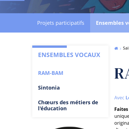
Projets participatifs
Ensembles v
Sai
ENSEMBLES VOCAUX
R
RAM-BAM
Sintonia
Avec
L
Chœurs des métiers de
l'éducation
Faites
unique
origin