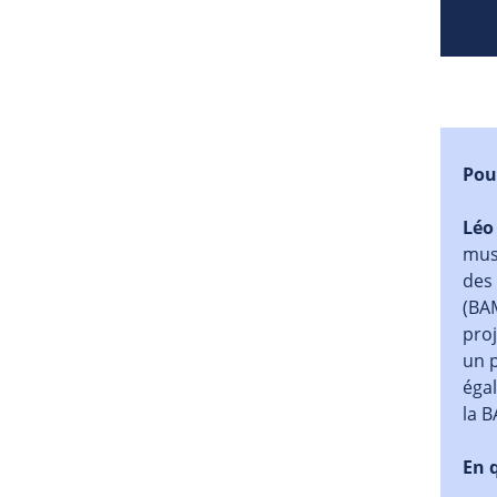
Pou
Léo
musi
des 
(BAM
proj
un 
égal
la 
En q