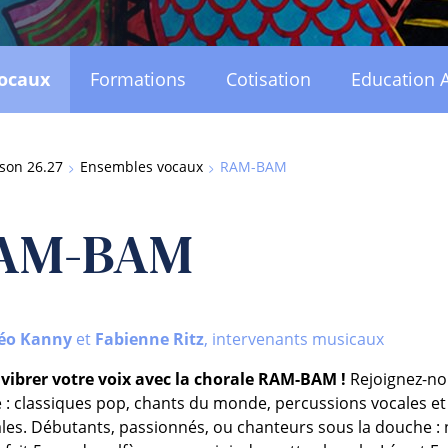
ocaux
Formations
Cotisation
Education A
son 26.27
Ensembles vocaux
RAM-BAM
AM-BAM
éo Kanny
et
Fabienne Ritz
, intervenants musicaux
 vibrer votre voix avec la chorale RAM-BAM !
Rejoignez-no
 : classiques pop, chants du monde, percussions vocales et
ales. Débutants, passionnés, ou chanteurs sous la douche : nu