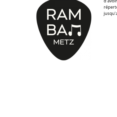
d'avoi
répert
jusqu'