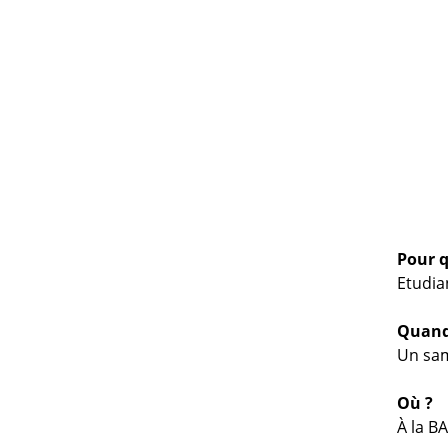
Pour q
Etudia
Quand
Un sam
Où ?
À la B