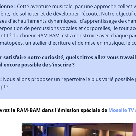
ienne :
Cette aventure musicale, par une approche collective 
cène, de solliciter et de développer l'écoute. Notre objecti
ses d'échauffements dynamiques, d'apprentissage de chants
rposition de percussions vocales et corporelles, le tout a
entité du choeur RAM-BAM, est à construire avec chaque part
atopées, un atelier d'écriture et de mise en musique, le co
 satisfaire notre curiosité, quels titres allez-vous travai
il encore possible de s'inscrire ?
 :
Nous allons proposer un répertoire le plus varié possible
pte !
rez la RAM-BAM dans l'émission spéciale de
Moselle TV 