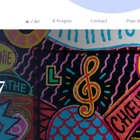
À Propos
Contact
Plan d
A
A
7